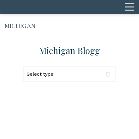
MICHIGAN
Michigan Blogg
Select type
Alla
SWEA Care
SWEA Professional
SWEA BUS
SWEA Möten