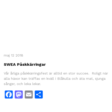
maj 12 2018
SWEA Påskkärringar
Vår årliga påskkärringsfest är alltid en stor succee. Roligt när
alla häxor kan träffas en kväll i Blåkulla och äta mat, sjunga
sånger, och leka lekar.
Facebook
Mastodon
Email
Dela