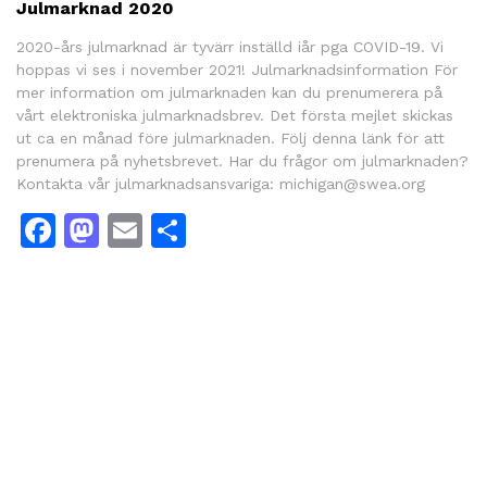
Julmarknad 2020
2020-års julmarknad är tyvärr inställd iår pga COVID-19. Vi
hoppas vi ses i november 2021! Julmarknadsinformation För
mer information om julmarknaden kan du prenumerera på
vårt elektroniska julmarknadsbrev. Det första mejlet skickas
ut ca en månad före julmarknaden. Följ denna länk för att
prenumera på nyhetsbrevet. Har du frågor om julmarknaden?
Kontakta vår julmarknadsansvariga: michigan@swea.org
Facebook
Mastodon
Email
Dela