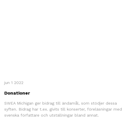
SWEA Skriver
Medlemsinformation
Donationer
Stipendier
Events
Leva Och Bo
Webinarier
Sök
jun 1 2022
Donationer
SWEA Michigan ger bidrag till ändamål, som stödjer dessa
syften. Bidrag har t.ex. givits till konserter, föreläsningar med
svenska författare och utställningar bland annat.